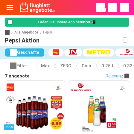
!
Laden Sie unsere App herunter 📲
Alle Angebote
Pepsi
Pepsi Aktion
Geschäfte
Filter
Max
ZERO
Cola
0.25 l
0.33 
7 angebote
Relevanz
-55%