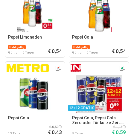
Pepsi Limonaden
Pepsi Cola
Bald gültig
Bald gültig
€ 0,54
€ 0,54
Gültig in 3 Tagen
Gültig in 3 Tagen
12+12 GRATIS
Pepsi Cola
Pepsi Cola, Pepsi Cola
Zero oder für kurze Zeit:
€ 0,59
Pepsi Lemon Twist
€ 1,18
€ 0,43
€ 0,59
13 Tage
5 Tage