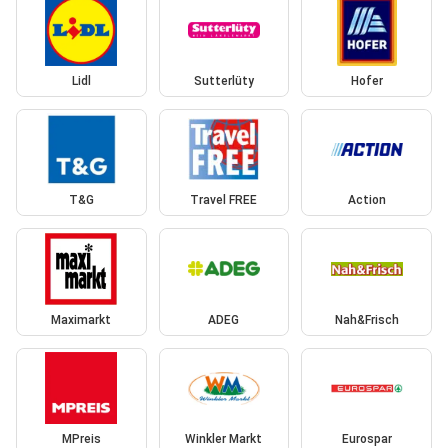
Lidl
Sutterlüty
Hofer
T&G
Travel FREE
Action
Maximarkt
ADEG
Nah&Frisch
MPreis
Winkler Markt
Eurospar