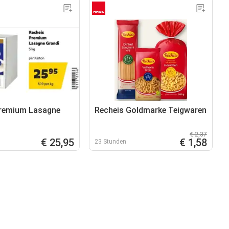
Premium Lasagne
Recheis Goldmarke Teigwaren
€ 2,37
€ 25,95
€ 1,58
23 Stunden