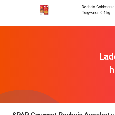
Recheis Goldmarke
Teigwaren 0.4 kg
Lad
h
SPAR Gourmet Recheis Angebot u