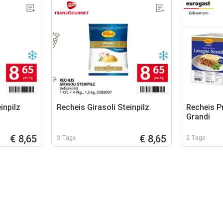
inpilz
Recheis Girasoli Steinpilz
Recheis 
Grandi
€ 8,65
€ 8,65
3 Tage
2 Tage