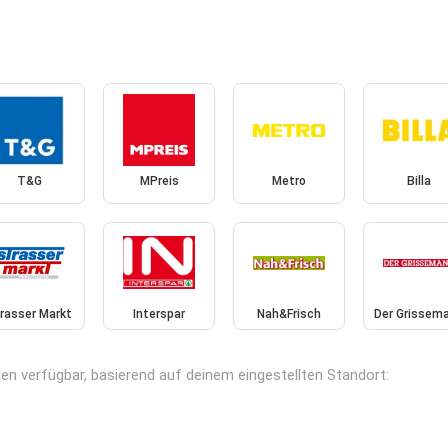
T&G
MPreis
Metro
Billa
rasser Markt
Interspar
Nah&Frisch
Der Grissem
en verfügbar, basierend auf deinem eingestellten Standort: