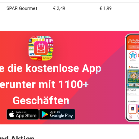
SPAR Gourmet
€ 2,49
€ 1,99
e die kostenlose App
erunter mit 1100+
Geschäften
nd Aktion