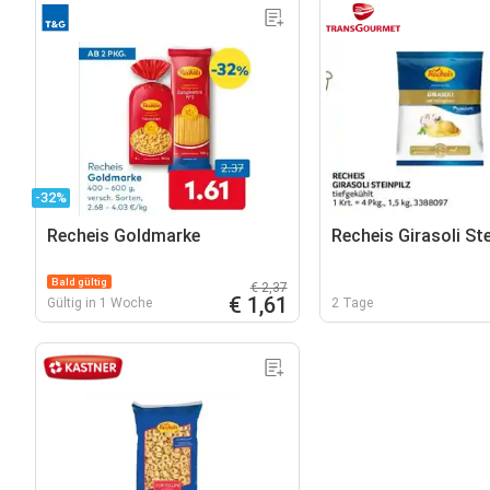
-32%
Recheis Goldmarke
Recheis Girasoli Ste
Bald gültig
€ 2,37
€ 1,61
Gültig in 1 Woche
2 Tage